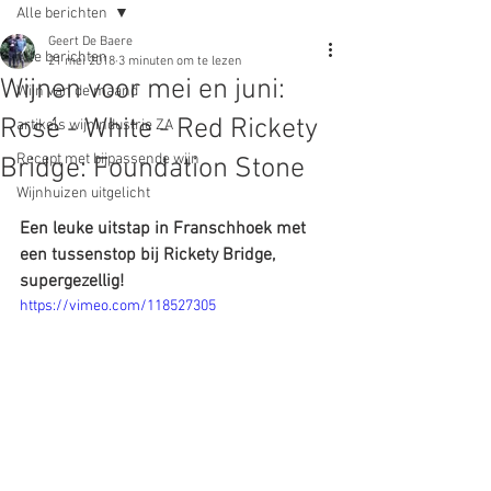
Alle berichten
Geert De Baere
Alle berichten
21 mei 2018
3 minuten om te lezen
Wijnen voor mei en juni:
Wijn van de maand
Rosé - White - Red Rickety
artikels wijnindustrie ZA
Recept met bijpassende wijn
Bridge: Foundation Stone
Wijnhuizen uitgelicht
Een leuke uitstap in Franschhoek met 
een tussenstop bij Rickety Bridge, 
supergezellig!
https://vimeo.com/118527305