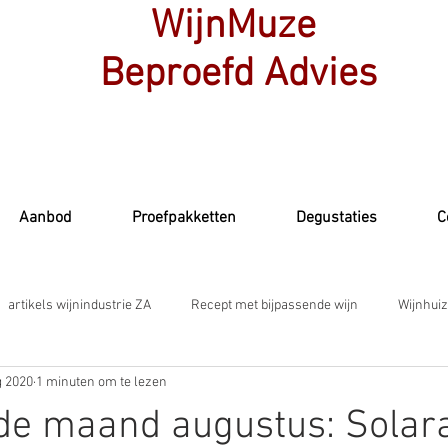
WijnMuze
Beproefd Advies
Aanbod
Proefpakketten
Degustaties
C
artikels wijnindustrie ZA
Recept met bijpassende wijn
Wijnhuiz
g 2020
1 minuten om te lezen
de maand augustus: Solara