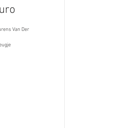
euro
urens Van Der 
eugje 