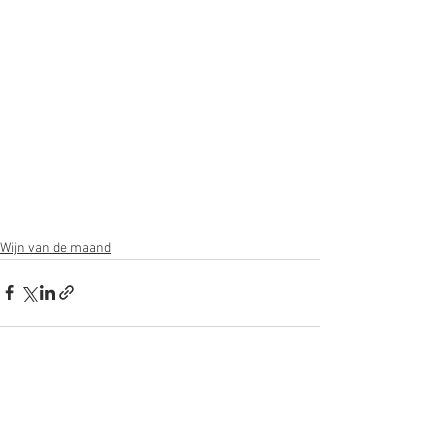
Wijn van de maand
Alles weergeven
Recente blogposts