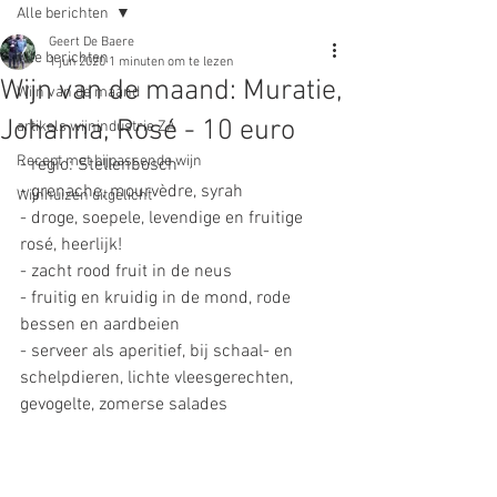
Alle berichten
Geert De Baere
Alle berichten
1 jun 2020
1 minuten om te lezen
Wijn van de maand: Muratie,
Wijn van de maand
Johanna, Rosé - 10 euro
artikels wijnindustrie ZA
Recept met bijpassende wijn
- regio: Stellenbosch
- grenache, mourvèdre, syrah
Wijnhuizen uitgelicht
- droge, soepele, levendige en fruitige 
rosé, heerlijk!
- zacht rood fruit in de neus 
- fruitig en kruidig in de mond, rode 
bessen en aardbeien
- serveer als aperitief, bij schaal- en 
schelpdieren, lichte vleesgerechten, 
gevogelte, zomerse salades