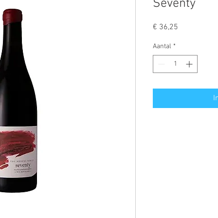
Seventy
Prijs
€ 36,25
Aantal
*
I