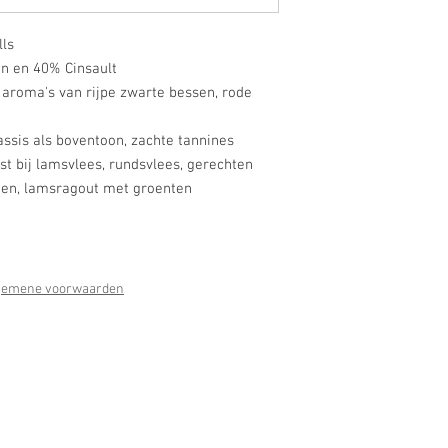
lls
n en 40% Cinsault
 aroma's van rijpe zwarte bessen, rode
assis als boventoon, zachte tannines
st bij lamsvlees, rundsvlees, gerechten
en, lamsragout met groenten
gemene voorwaarden