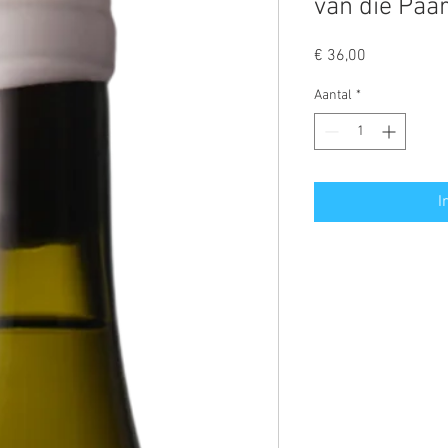
van die Paar
Prijs
€ 36,00
Aantal
*
I