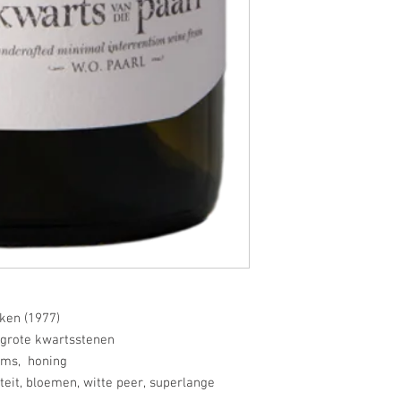
ken (1977)
lgrote kwartsstenen
sems, honing
teit, bloemen, witte peer, superlange