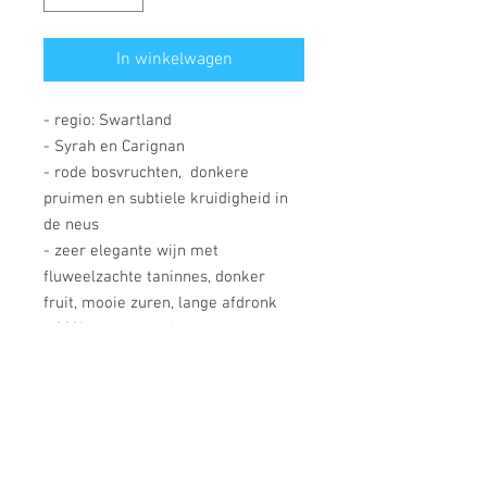
In winkelwagen
- regio: Swartland
- Syrah en Carignan
- rode bosvruchten, donkere
pruimen en subtiele kruidigheid in
de neus
- zeer elegante wijn met
fluweelzachte taninnes, donker
fruit, mooie zuren, lange afdronk
- 20% whole bunch geperst
- deels 15 tot 18 maanden gerijpt in
300l Franse eiken vaten (nieuw en
tot 5 jaar oud)
- geblend in Franse eiken 1900l
Franse foudres
- Deze terroirwijn wordt gemaakt op