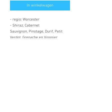
In winkelwagen
- regio: Worcester
- Shiraz, Cabernet
Sauvignon, Pinotage, Durif, Petit
Verdot, Grenache en Viognier
- fruitgedreven, aromatische wijn,
boeiende mix van pruimen en rode
kersen met hints van kruiden
en zoethout
- sappige, rode bessen in de mond,
fluweelzachte
tannines, uitgebalanceerde wijn
met een weelderig mondgevoel met
een lange rode fruitafwerking
- op dronk, bewaart nog 3 jaar
- past perfect bij vleesgerechten,
pasta's, of om zomaar van een glas