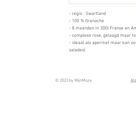
- regio : Swartland
- 100 % Grenache
- 8 maanden in 300l Franse en A
- complexe rose, gelaagd maar toch
- ideaal als aperitief maar kan o
salades)
© 2023 by WijnMuze
Al