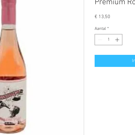
Premium R
Prijs
€ 13,50
Aantal
*
I