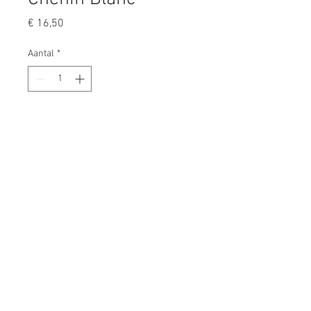
Prijs
€ 16,50
Aantal
*
In winkelwagen
- regio: Roberson
- natuurlijk gefermenteerd, 10
maand gerijpt in neutrale oude
Franse eiken vaten
- zeer complexe neus met o.a. appel,
peer, perzik, noten, honing
- rijk en breed van smaak
- bijzonder mooie fruitconcentratie
en pittige zuurgraad
- op dronk, bewaart nog 3 jaar