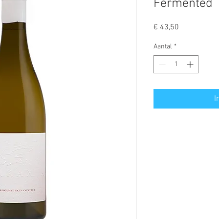
Fermented
Prijs
€ 43,50
Aantal
*
I