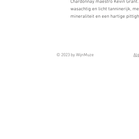
Chardonnay maestro Kevin Grant. R
wasachtig en licht tanninerijk, 
mineraliteit en een hartige pittig
© 2023 by WijnMuze
Al