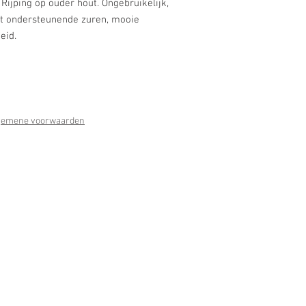
ijping op ouder hout. Ongebruikelijk,
met ondersteunende zuren, mooie
heid.
gemene voorwaarden