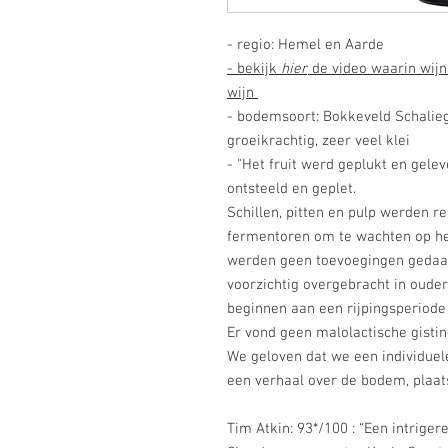
- regio: Hemel en Aarde
- bekijk
hier
de video waarin wijn
wijn
- bodemsoort: Bokkeveld Schalie
groeikrachtig, zeer veel klei
- "Het fruit werd geplukt en gele
ontsteeld en geplet.
Schillen, pitten en pulp werden r
fermentoren om te wachten op het
werden geen toevoegingen gedaan 
voorzichtig overgebracht in oude
beginnen aan een rijpingsperiod
Er vond geen malolactische gistin
We geloven dat we een individue
een verhaal over de bodem, plaa
Tim Atkin: 93*/100 : “Een intrige