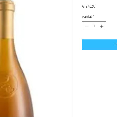
Prijs
€ 24,20
Aantal
*
I