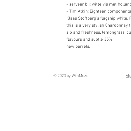
- serveer bij: witte vis met hollan
- Tim Atkin: Eighteen components
Klaas Stoffberg's flagship white. 
this is a very stylish Chardonnay t
zip and freshness, lemongrass, cl
flavours and subtle 35%
new barrels.
© 2023 by WijnMuze
Al