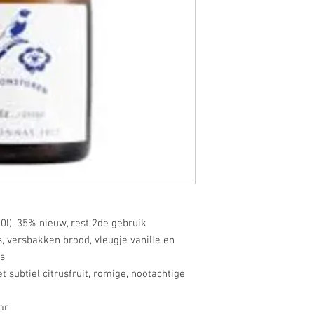
00l), 35% nieuw, rest 2de gebruik
, versbakken brood, vleugje vanille en
eus
 subtiel citrusfruit, romige, nootachtige
aar