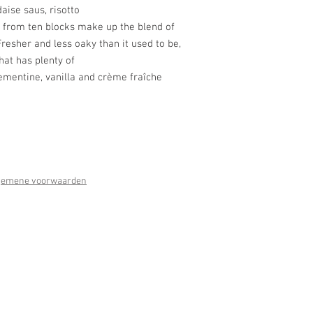
daise saus, risotto
 from ten blocks make up the blend of
Fresher and less oaky than it used to be,
hat has plenty of
ementine, vanilla and crème fraîche
gemene voorwaarden