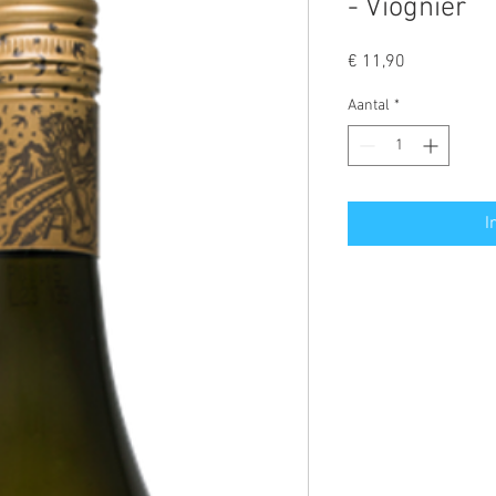
- Viognier
Prijs
€ 11,90
Aantal
*
I