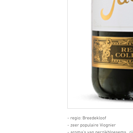
- regio: Breedekloof
- zeer populaire Viognier
- aroma's van perzikbloesems, rij