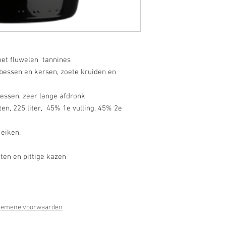
met fluwelen tannines
, bessen en kersen, zoete kruiden en
bessen, zeer lange afdronk
en, 225 liter, 45% 1e vulling, 45% 2e
eiken.
hten en pittige kazen
gemene voorwaarden