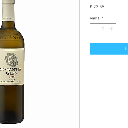
Prijs
€ 23,85
Aantal
*
I