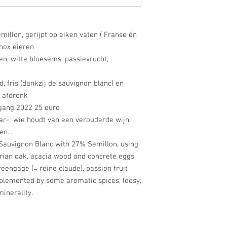
illon, gerijpt op eiken vaten ( Franse én
inox eieren
en, witte bloesems, passievrucht,
, fris (dankzij de sauvignon blanc) en
e afdronk
rgang 2022 25 euro
jaar- wie houdt van een verouderde wijn
n...
 Sauvignon Blanc with 27% Semillon, using
rian oak, acacia wood and concrete eggs
reengage (= reine claude), passion fruit
plemented by some aromatic spices, leesy,
minerality.