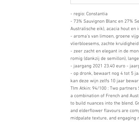
- regio: Constantia
- 73% Sauvignon Blanc en 27% Sem
Australische eik), acacia hout en 
- aroma's van limoen, groene vijg
vlierbloesems, zachte kruidigheid
- zeer zacht en elegant in de mond
romig (dankzij de semillon), lang
- jaargang 2021 23.40 euro - jaa
- op dronk, bewaart nog 4 tot 5 
kan deze wijn zelfs 10 jaar beware
TIm Atkin: 94/100 : Two partners
a combination of French and Aust
to build nuances into the blend. G
and elderflower flavours are com
midpalate texture, and engaging 