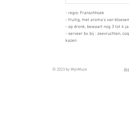
- regio: Franschhoek
- fruitig, met aroma's van bloes
- op dronk, bewaart nog 3 tot 4 ja
- serveer bv. bij : zeevruchten, coq
kazen
© 2023 by WijnMuze
Al