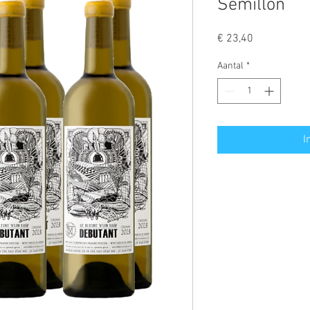
Semillon
Prijs
€ 23,40
Aantal
*
I