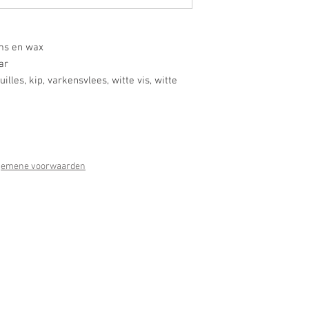
ems en wax
ar
uilles, kip, varkensvlees, witte vis, witte
gemene voorwaarden