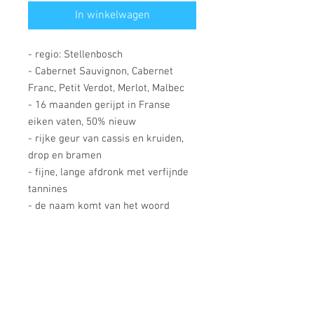
In winkelwagen
- regio: Stellenbosch
- Cabernet Sauvignon, Cabernet
Franc, Petit Verdot, Merlot, Malbec
- 16 maanden gerijpt in Franse
eiken vaten, 50% nieuw
- rijke geur van cassis en kruiden,
drop en bramen
- fijne, lange afdronk met verfijnde
tannines
- de naam komt van het woord
"bootmanskop", de bergtop waarop
het domein ligt en van waarop je
binnenkomende boten kon zien
varen
- past bij rood vlees, of zomaar,
bewaart nog 8 tot 10 jaar