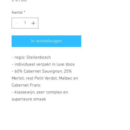
Aantal
*
In winkelwagen
- regio: Stellenbosch
- individueel verpakt in luxe doos
- 60% Cabernet Sauvignon, 25%
Merlot, rest Petit Verdot, Malbec en
Cabernet Franc
- klassewijn, zeer complex en
superieure smaak
- je proeft rijp cassis fruit,
aardbeien en rijpe moerbeien, hints
van chocolade en tabak
- geweldige diepte, formidable