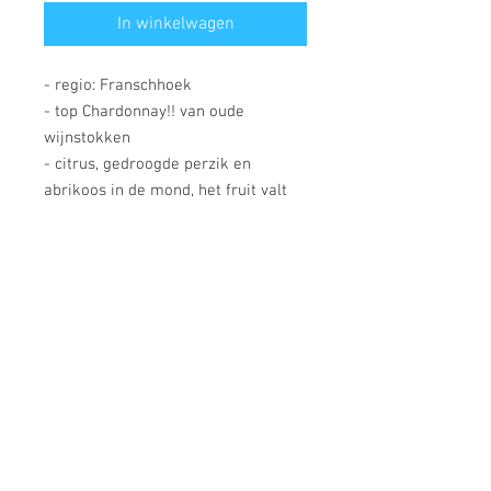
In winkelwagen
- regio: Franschhoek
- top Chardonnay!! van oude
wijnstokken
- citrus, gedroogde perzik en
abrikoos in de mond, het fruit valt
perfect samen met de neus van
amandelen, vanille
- zeer rijk en romig in de mond
- 24 maanden in 100% nieuwe 300L
en 500L Franse eiken vaten
- Tim Atkin: Grand Duc hails from a
parcel of 32-year-old vines -
venerable for Chardonnay in South
Africa - planted with the CY6 clone.
Fermented in new wood with full
malolactic, it's a rich, full-throttle