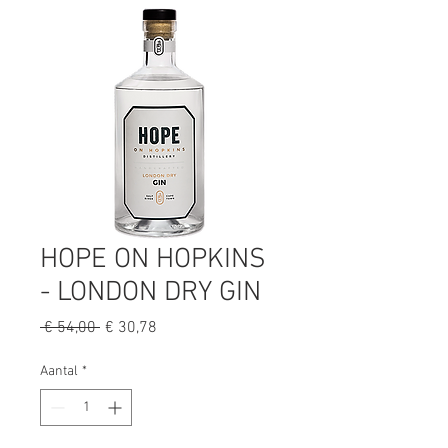
HOPE ON HOPKINS
- LONDON DRY GIN
Normale
Verkoopprijs
 € 54,00 
€ 30,78
prijs
Aantal
*