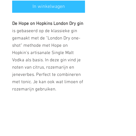
In winkelwagen
De Hope on Hopkins London Dry gin
is gebaseerd op de klassieke gin
gemaakt met de "London Dry one-
shot" methode met Hope on
Hopkin's artisanale Single Malt
Vodka als basis. In deze gin vind je
noten van citrus, rozemarijn en
jeneverbes. Perfect te combineren
met tonic. Je kan ook wat limoen of
rozemarijn gebruiken.
Hope on Hopkins is een kleine,
artisanale stokerij gelegen in het
hart van Kaapstad. In tegenstelling
tot vele andere stokerijen, kopen
zijn hun basis alcohol niet in, maar