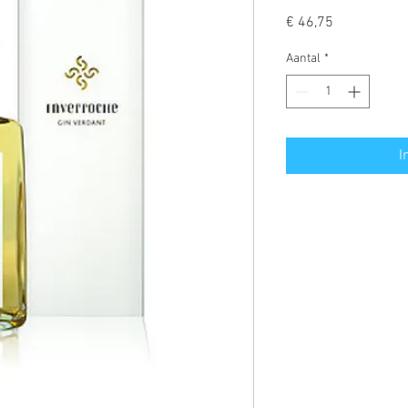
Prijs
€ 46,75
Aantal
*
I