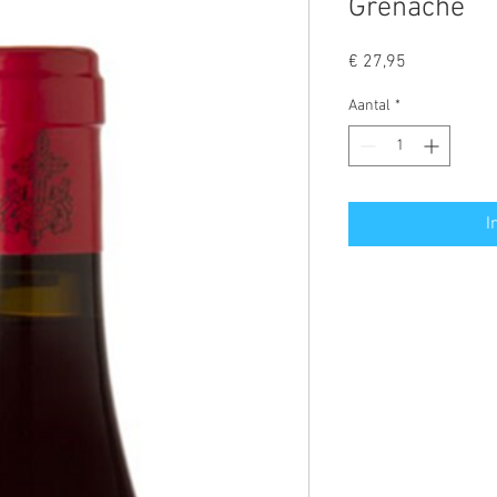
Grenache
Prijs
€ 27,95
Aantal
*
I