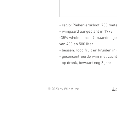
- regio: Piekenierskloof, 700 met
- wijngaard aangeplant in 1973
-35% whole bunch, 9 maanden ger
van 400 en 500 liter
- bessen, rood fruit en kruiden i
- geconcentreerde wijn met zachte
- op dronk, bewaart nog 3 jaar
© 2023 by WijnMuze
Al