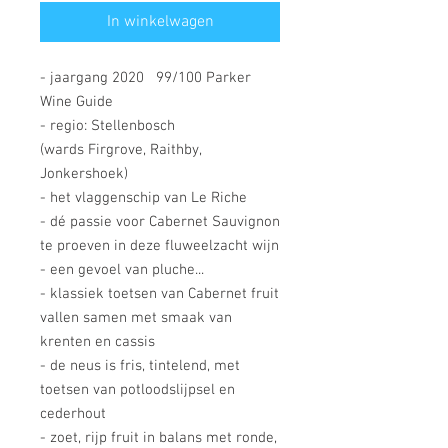
In winkelwagen
- jaargang 2020 99/100 Parker
Wine Guide
- regio: Stellenbosch
(wards Firgrove, Raithby,
Jonkershoek)
- het vlaggenschip van Le Riche
- dé passie voor Cabernet Sauvignon
te proeven in deze fluweelzacht wijn
- een gevoel van pluche...
- klassiek toetsen van Cabernet fruit
vallen samen met smaak van
krenten en cassis
- de neus is fris, tintelend, met
toetsen van potloodslijpsel en
cederhout
- zoet, rijp fruit in balans met ronde,