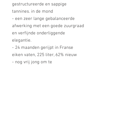
gestructureerde en sappige
tannines. in de mond
- een zeer lange gebalanceerde
afwerking met een goede zuurgraad
en verfijnde onderliggende
elegantie.
- 24 maanden gerijpt in Franse
eiken vaten, 225 liter, 62% nieuw
- nog vrij jong om te
drinken, bewaart zeker nog tot
2036, mogelijk langer
Tim Atkin over jaargang 2020:
In a year when the 2022 Bordeaux
En Primeur campaign has flopped
because of high prices, Cabernet
Sauvignon lovers would be well
advised to buy a case or two of this
world-class red from a family that's
rightly associated with high-class