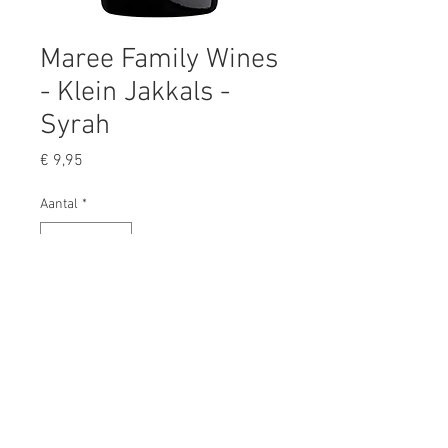
Maree Family Wines
- Klein Jakkals -
Syrah
Prijs
€ 9,95
Aantal
*
In winkelwagen
- regio: Stellenbosch
- 18 maanden gerijpt in Franse
eiken vaten, 2de en 3de gebruik
- kersen, kruiden, bloemen, jasmijn