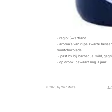
- regio: Swartland
- aroma's van rijpe zwarte besse
muntchocolade
- past bv. bij barbecue, wild, geg
- op dronk, bewaart nog 3 jaar
© 2023 by WijnMuze
Al