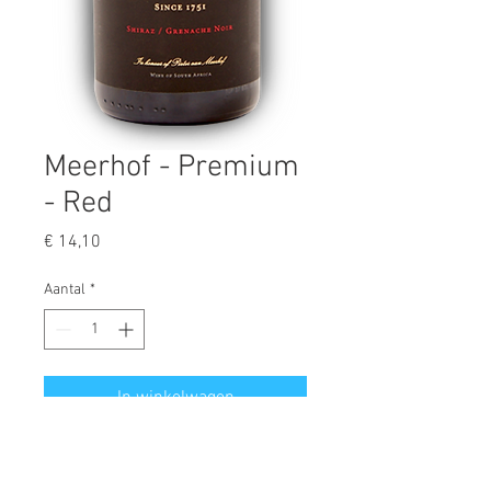
Meerhof - Premium
- Red
Prijs
€ 14,10
Aantal
*
In winkelwagen
- regio: Swartland
- nu verkrijgbaar onder het label