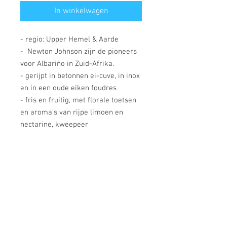
In winkelwagen
- regio: Upper Hemel & Aarde
- Newton Johnson zijn de pioneers
voor Albariño in Zuid-Afrika.
- gerijpt in betonnen ei-cuve, in inox
en in een oude eiken foudres
- fris en fruitig, met florale toetsen
en aroma's van rijpe limoen en
nectarine, kweepeer
- zeer verfijnd en sappig, ietwat
romig in de mond met een lange en
droge afdronk en mooie zuren
- op dronk, bewaart nog 2 tot 3 jaar
- Tim Atkin: The Newton Johnsons
have been making Albariño since
2013 and were one of the early
adopters of the grape. Combining