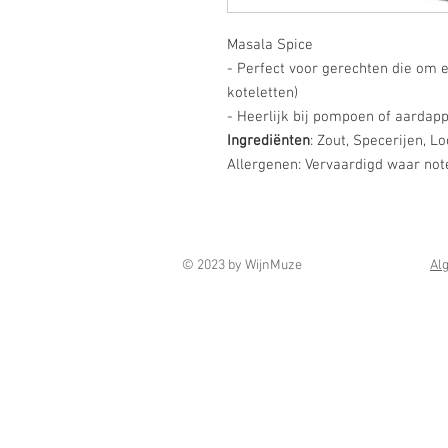
Masala Spice
- Perfect voor gerechten die om ee
koteletten)
- Heerlijk bij pompoen of aardap
Ingrediënten
: Zout, Specerijen, L
Allergenen: Vervaardigd waar no
© 2023 by WijnMuze
Al