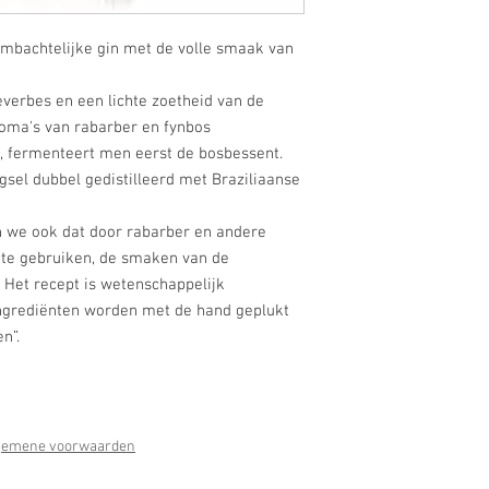
 ambachtelijke gin met de volle smaak van
neverbes en een lichte zoetheid van de
oma's van rabarber en fynbos
n, fermenteert men eerst de bosbessent.
sel dubbel gedistilleerd met Braziliaanse
en we ook dat door rabarber en andere
 te gebruiken, de smaken van de
 Het recept is wetenschappelijk
ingrediënten worden met de hand geplukt
n”.
gemene voorwaarden