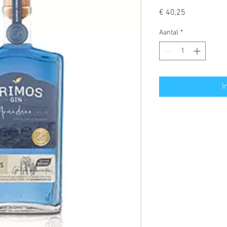
Prijs
€ 40,25
Aantal
*
I