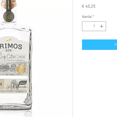
Prijs
€ 40,25
Aantal
*
I