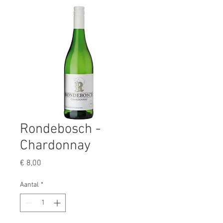
Rondebosch -
Chardonnay
Prijs
€ 8,00
Aantal
*