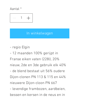
Aantal
*
In winkelwagen
- regio Elgin
- 12 maanden 100% gerijpt in
Franse eiken vaten (228l), 20%
nieuw, 2de en 3de gebruik elk 40%
- de blend bestaat uit 56% oudere
Dijon-clonen PN 113 & 115 en 44%
nieuwere Dijon-cloon PN 667
- levendige frambozen, aardbeien,
bessen en kersen in de neus en in
de mond, mooie concentratie van
het fruit, elegante finale