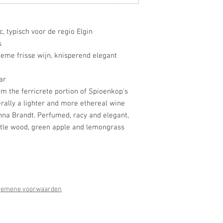
c, typisch voor de regio Elgin
s
ieme frisse wijn, knisperend elegant
aar
m the ferricrete portion of Spioenkop's
rally a lighter and more ethereal wine
nna Brandt. Perfumed, racy and elegant,
ubtle wood, green apple and lemongrass
gemene voorwaarden