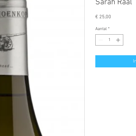
Sarah Raal
Prijs
€ 25,00
Aantal
*
I