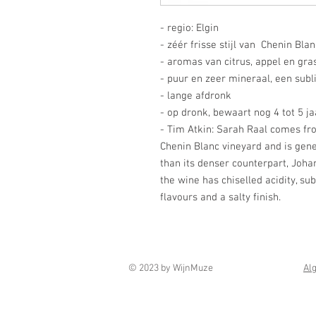
- regio: Elgin
- zéér frisse stijl van Chenin Blan
- aromas van citrus, appel en gra
- puur en zeer mineraal, een subl
- lange afdronk
- op dronk, bewaart nog 4 tot 5 j
- Tim Atkin: Sarah Raal comes fro
Chenin Blanc vineyard and is gene
than its denser counterpart, Joha
the wine has chiselled acidity, s
flavours and a salty finish.
© 2023 by WijnMuze
Al