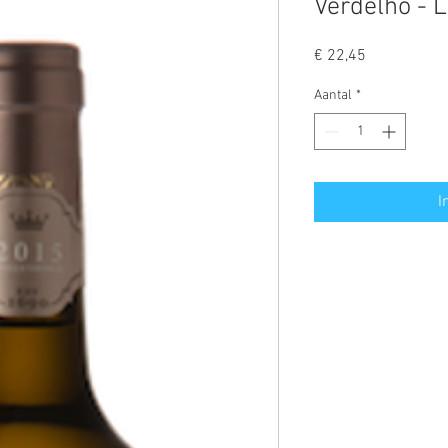
Verdelho - 
Prijs
€ 22,45
Aantal
*
I