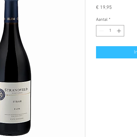
Prijs
€ 19,95
Aantal
*
I