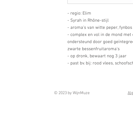
- regio: Elim
- Syrah in Rhône-stijl
- aroma's van witte peper, fynbos
- complex en vol in de mond met 
ondersteund door goed geïntegree
zwarte bessenfruitaroma's
- op dronk, bewaart nog 3 jaar
- past bv. bij: rood vlees, schoofs
© 2023 by WijnMuze
Al