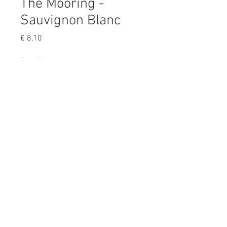
The Mooring -
Sauvignon Blanc
Prijs
€ 8,10
Aantal
*
In winkelwagen
- regio: Coastal Region
- tropisch fruit, ananas, nectarine,
lychee in de neus
- fris, fruitig, sappig in de mond,
lichtjes romig
- serveer bv. bij asperges, salades of
als aperitief
- op dronk, bewaart nog 2 jaar