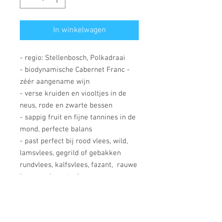
In winkelwagen
- regio: Stellenbosch, Polkadraai
- biodynamische Cabernet Franc -
zéér aangename wijn
- verse kruiden en viooltjes in de
neus, rode en zwarte bessen
- sappig fruit en fijne tannines in de
mond, perfecte balans
- past perfect bij rood vlees, wild,
lamsvlees, gegrild of gebakken
rundvlees, kalfsvlees, fazant, rauwe
ham en charcuterie
- op dronk, bewaart nog 5 jaar
- De "knapsekêrel" is een plant die
zijn zaden verspreidt door wind,