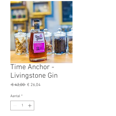
Time Anchor -
Livingstone Gin
Normale
Verkoopprijs
 € 42,00 
€ 26,04
prijs
Aantal
*