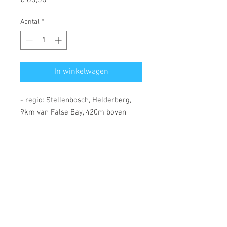
Aantal
*
In winkelwagen
- regio: Stellenbosch, Helderberg,
9km van False Bay, 420m boven
zeeniveau
- single vineyard Chardonnay, een
prachtige expressie van de druif
- 9 maand op Franse eiken vaten,
50% nieuw
- weelderig in de neus met
steenfruit, limoen, jasmijn en hints
van vanille, eik
- romig in de mond, rijk maar toch