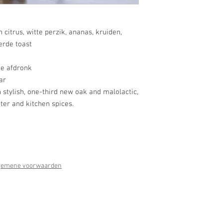
itrus, witte perzik, ananas, kruiden,
erde toast
ge afdronk
aar
h stylish, one-third new oak and malolactic,
ter and kitchen spices.
gemene voorwaarden