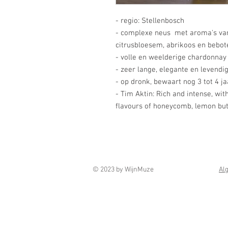
- regio: Stellenbosch
- complexe neus met aroma's van c
citrusbloesem, abrikoos en bebot
- volle en weelderige chardonnay
- zeer lange, elegante en levendi
- op dronk, bewaart nog 3 tot 4 j
- Tim Aktin: Rich and intense, wit
flavours of honeycomb, lemon but
© 2023 by WijnMuze
Al