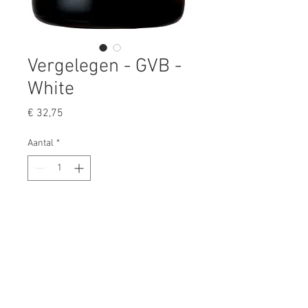
Vergelegen - GVB -
White
Prijs
€ 32,75
Aantal
*
In winkelwagen
- regio: Stellenbosch
- 70% Semillon en 30% Sauvignon
Blanc
- rijke, elegante wijn, complex met