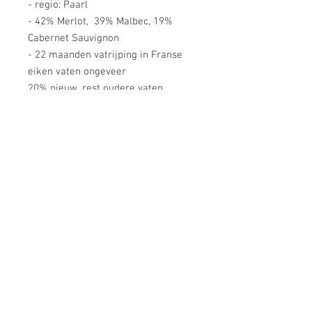
- regio: Paarl
- 42% Merlot, 39% Malbec, 19%
Cabernet Sauvignon
- 22 maanden vatrijping in Franse
eiken vaten ongeveer
20% nieuw, rest oudere vaten
- volle maar elegante wijn
- complexe neus met vanille,
viooltjes, potloodslijpsel, zwarte
bessen, donkere chocolade en
kruiden, zwarte kersen en drop
- fluweelzacht in de mond,
weeldiger en gelaagd, maar verfijnd
- op dronk, bewaart nog 2 tot 3 jaar
- serveer bij: harde oude kazen,
wild, rood vlees, coq-au-vin, wild
- Tim Atkin: There was no Cabernet
Franc in the Series M - it was so
good that Chris de Vries used it all in