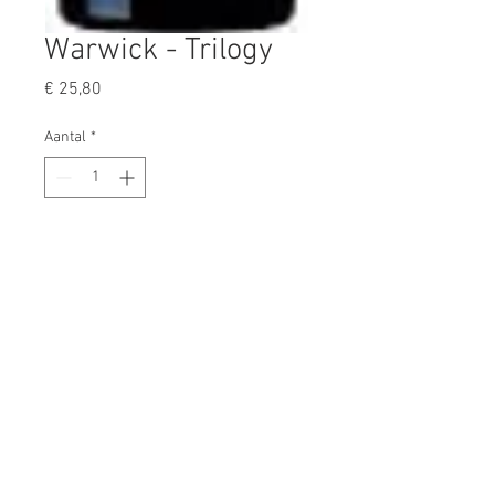
Warwick - Trilogy
Prijs
€ 25,80
Aantal
*
In winkelwagen
- regio: Stellenbosch
- 53% Cabernet Franc, 38% Cabernet
Sauvignon, 9% Merlot
- 26 maanden op Franse eiken
vaten, 50% nieuw
- zwarte bessen, cassis, ceder,
sigarenkistje, zoethout en kruiden
- serveer bv. bij gegrild rood vlees,