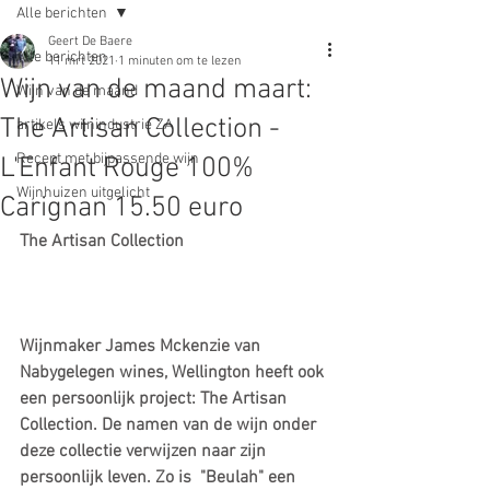
Alle berichten
Geert De Baere
Alle berichten
11 mrt 2021
1 minuten om te lezen
Wijn van de maand maart:
Wijn van de maand
The Artisan Collection -
artikels wijnindustrie ZA
Recept met bijpassende wijn
L'Enfant Rouge 100%
Wijnhuizen uitgelicht
Carignan 15.50 euro
The Artisan Collection
Wijnmaker James Mckenzie van 
Nabygelegen wines, Wellington heeft ook 
een persoonlijk project: The Artisan 
Collection. De namen van de wijn onder 
deze collectie verwijzen naar zijn 
persoonlijk leven. Zo is  "Beulah" een 