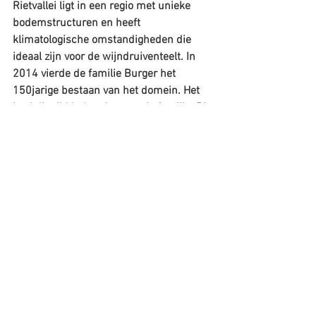
Rietvallei ligt in een regio met unieke 
bodemstructuren en heeft 
klimatologische omstandigheden die 
ideaal zijn voor de wijndruiventeelt. In 
2014 vierde de familie Burger het 
150jarige bestaan van het domein. Het 
is al die tijd in handen van de familie. Dit 
zorgt ervoor dat ook de 6de generatie het 
wijnmaken in het bloed heeft en een 
uitstekende kennis heeft van het de 
wijngaarden.
Wijn van de maand