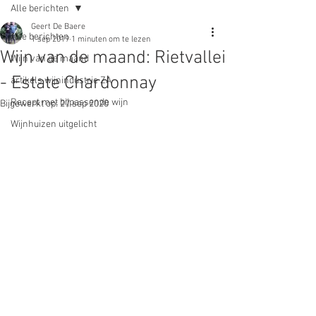
Alle berichten
Geert De Baere
Alle berichten
1 sep 2019
1 minuten om te lezen
Wijn van de maand: Rietvallei
Wijn van de maand
- Estate Chardonnay
artikels wijnindustrie ZA
Recept met bijpassende wijn
Bijgewerkt op:
27 sep 2020
Wijnhuizen uitgelicht