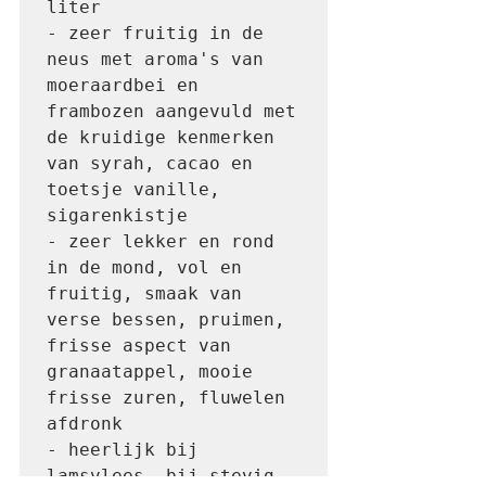
liter

- zeer fruitig in de 
neus met aroma's van 
moeraardbei en 
frambozen aangevuld met 
de kruidige kenmerken 
van syrah, cacao en 
toetsje vanille, 
sigarenkistje

- zeer lekker en rond 
in de mond, vol en 
fruitig, smaak van 
verse bessen, pruimen, 
frisse aspect van 
granaatappel, mooie 
frisse zuren, fluwelen 
afdronk

- heerlijk bij 
lamsvlees, bij stevig 