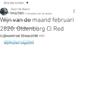
Alle berichten
Geert De Baere
Alle berichten
4 feb 2020
1 minuten om te lezen
Wijn van de maand februari
Wijn van de maand
2020: Oldenburg Cl Red
artikels wijnindustrie ZA
Recept met bijpassende wijn
Bijgewerkt op:
27 sep 2020
Oldenburg Cl Red
Wijnhuizen uitgelicht