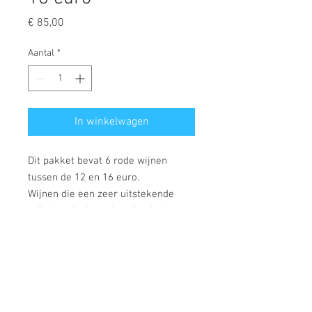
Prijs
€ 85,00
Aantal
*
In winkelwagen
Dit pakket bevat 6 rode wijnen
tussen de 12 en 16 euro.
Wijnen die een zeer uitstekende
prijs-kwaliteitsverhouding in het
glas toveren, wijnen met een
verschillend smaakpallet.
- Fairview - The Goatfather - 11.50
euro
- Rijks - Touch of Oak - Pinotage -
16.25 euro