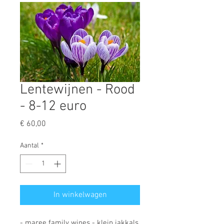
Lentewijnen - Rood
- 8-12 euro
Prijs
€ 60,00
Aantal
*
In winkelwagen
- maree family wines - klein jakkals