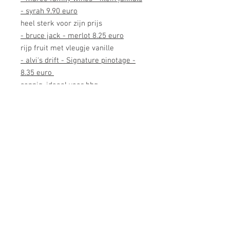
- syrah 9.90 euro
heel sterk voor zijn prijs
- bruce jack - merlot 8.25 euro
rijp fruit met vleugje vanille
- alvi's drift - Signature pinotage -
8.35 euro
sappig, ideaal voor bbq
- fairview - the goatfather - 11.50
euro
interessante blend met o.a.
sangiovese, de "god/goatfather" ziet
dat het goed is...
- Badenhorst - Secateurs - Red
12.25 euro
een bijzondere wijn van een
bijzondere wijnmaker..., barst van
het rood fruit
- Benguela Cove - Lighthouse syrah