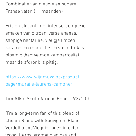
Combinatie van nieuwe en oudere 
Franse vaten (11 maanden).
Fris en elegant, met intense, complexe 
smaken van citroen, verse ananas, 
sappige nectarine. vleugje limoen, 
karamel en room.  De eerste indruk is 
bloemig (bedwelmde kamperfoelie) 
maar de afdronk is pittig.
https://www.wijnmuze.be/product-
page/muratie-laurens-campher
Tim Atkin South African Report: 92/100
"I’m a long-term fan of this blend of 
Chenin Blanc with Sauvignon Blanc, 
Verdelho andViognier, aged in older 
wood. Herbs, aromatic spices and 