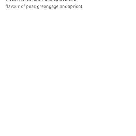
flavour of pear, greengage andapricot 
skins combine appealingly on the palate 
here. 2018-22"
Wijn van de maand
Alles weergeven
Recente blogposts