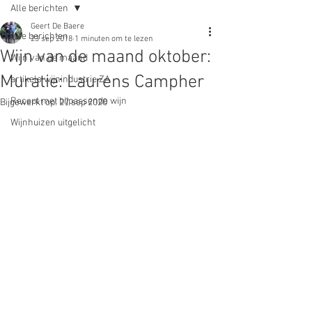
Alle berichten
Geert De Baere
Alle berichten
23 sep 2018
1 minuten om te lezen
Wijn van de maand oktober:
Wijn van de maand
Muratie: Laurens Campher
artikels wijnindustrie ZA
Recept met bijpassende wijn
Bijgewerkt op:
27 sep 2020
Wijnhuizen uitgelicht