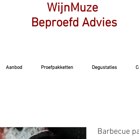
WijnMuze
Beproefd Advies
Aanbod
Proefpakketten
Degustaties
C
Barbecue pa