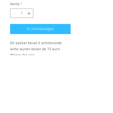
Aantal
*
In winkelwagen
Dit pakket bevat 6 schitterende
witte wijnen boven de 15 euro.
Wijnen die een
verbazingwekkende prijs-
kwaliteitsverhouding in het glas
toveren, wijnen met een
verschillend smaakpallet.
-
Cederberg - Chenin Blanc - 16.20
euro
- Thistle & Weed - Khakibos - 21
euro
- Raats Family Wines - Old Vine -